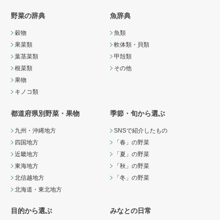
野菜の辞典
魚辞典
穀物
魚類
果菜類
軟体類・貝類
葉茎菜類
甲殻類
根菜類
その他
果物
キノコ類
都道府県別野菜・果物
季節・旬から選ぶ
九州・沖縄地方
SNSで紹介したもの
四国地方
「春」の野菜
近畿地方
「夏」の野菜
東海地方
「秋」の野菜
北信越地方
「冬」の野菜
北海道・東北地方
目的から選ぶ
みなとの日常