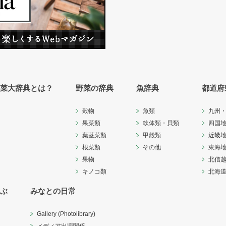
菜大辞典とは？
野菜の辞典
魚辞典
都道府
穀物
魚類
九州
果菜類
軟体類・貝類
四国
葉茎菜類
甲殻類
近畿
根菜類
その他
東海
果物
北信
キノコ類
北海
ぶ
みなとの日常
Gallery (Photolibrary)