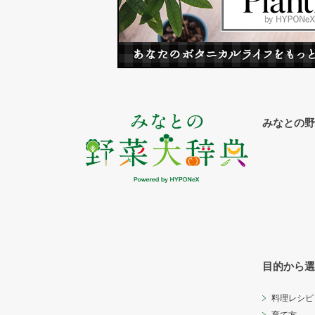
みなとの野
目的から選
料理レシピ