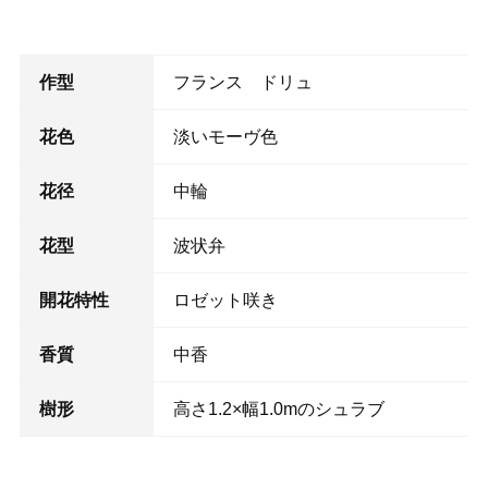
作型
フランス ドリュ
花色
淡いモーヴ色
花径
中輪
花型
波状弁
開花特性
ロゼット咲き
香質
中香
樹形
高さ1.2×幅1.0mのシュラブ