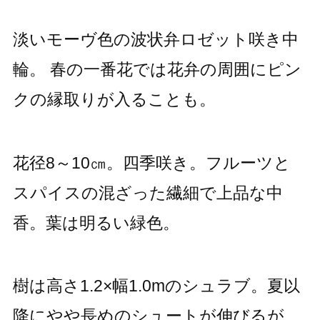
淡いモーヴ色の波状弁ロゼット咲き中
輪。 春の一番花では花弁の周囲にピン
クの縁取りが入ることも。
花径8～10㎝。四季咲き。フルーツと
スパイスの混ざった繊細で上品な中
香。葉は明るい緑色。
樹は高さ1.2×幅1.0mのシュラブ。夏以
降にやや長めのシュートが伸びるが、