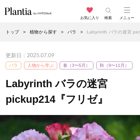
お気に入り
検索
メニュー
トップ
植物から探す
バラ
Labyrinth バラの迷宮 p
更新日：2025.07.09
バラ
人物から学ぶ
春（3〜5月）
秋（9〜11月）
Labyrinth バラの迷宮
pickup214『フリゼ』