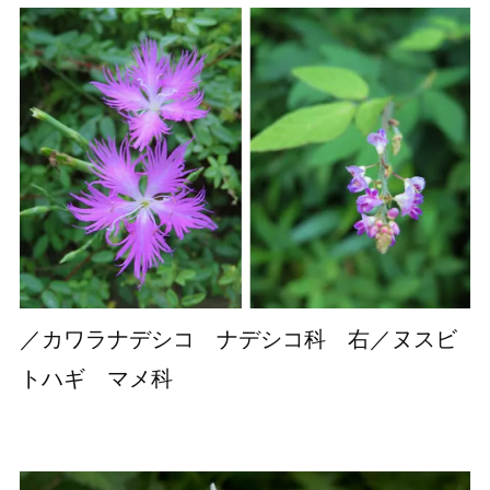
／カワラナデシコ ナデシコ科 右／ヌスビ
トハギ マメ科