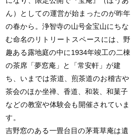
になり、限定公開で『宝庵』（ほうあ
ん）としての運営が始まったのが昨年
の春から。浄智寺の山号金宝山にちな
む命名のリトリートスペースには、野
趣ある露地庭の中に1934年竣工の二棟
の茶席「夢窓庵」と「常安軒」が建
ち、いまでは茶道、煎茶道のお稽古や
茶会のほか坐禅、香道、和装、和菓子
などの教室や体験会も開催されていま
す。
吉野窓のある一畳台目の茅葺草庵は遺