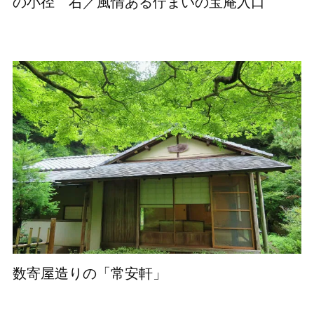
の小径 右／風情ある佇まいの宝庵入口
数寄屋造りの「常安軒」