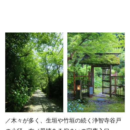
／木々が多く、生垣や竹垣の続く浄智寺谷戸