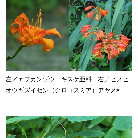
左／ヤブカンゾウ キスゲ亜科 右／ヒメヒ
オウギズイセン（クロコスミア）アヤメ科