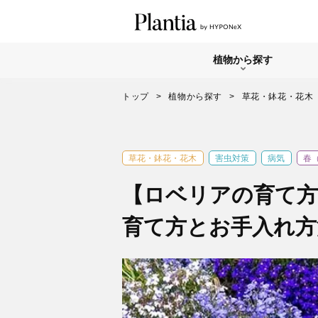
植物から探す
トップ
植物から探す
草花・鉢花・花木
草花・鉢花・花木
害虫対策
病気
春
【ロベリアの育て方
育て方とお手入れ方