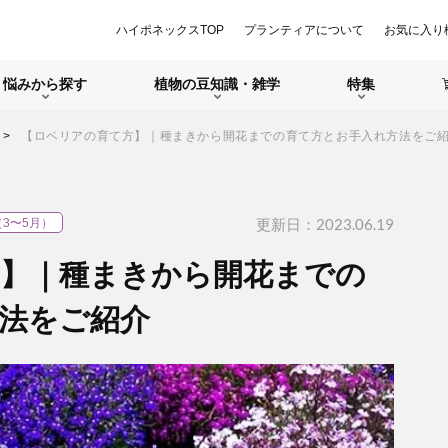
ハイポネックスTOP
プランティアについて
お気に入り
悩みから探す
植物の豆知識・雑学
特集
【ロベリアの育て方】｜種まきから開花までの育て方とお手入れ方法をご
更新日：2023.06.19
（3〜5月）
】｜種まきから開花までの
法をご紹介