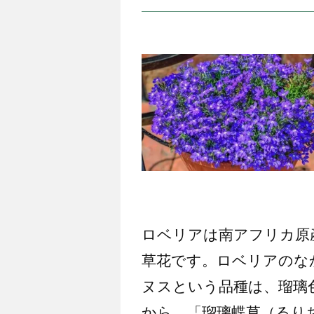
ロベリアは南アフリカ原
草花です。ロベリアのな
ヌスという品種は、瑠璃
から、「瑠璃蝶草（るり