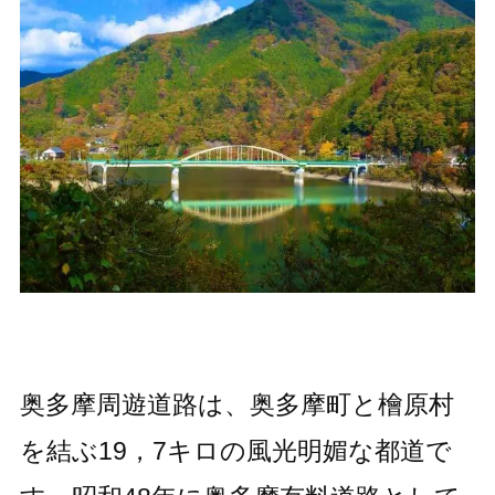
奥多摩周遊道路は、奥多摩町と檜原村
を結ぶ19，7キロの風光明媚な都道で