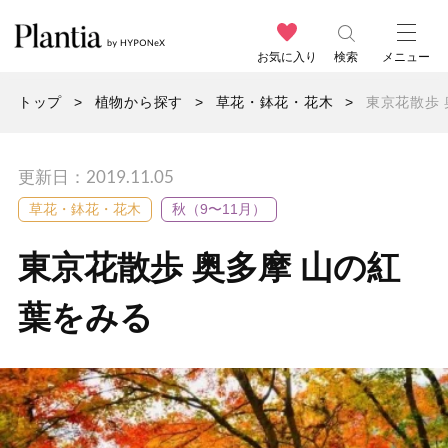
お気に入り
検索
メニュー
トップ
植物から探す
草花・鉢花・花木
東京花散歩 
更新日：2019.11.05
草花・鉢花・花木
秋（9〜11月）
東京花散歩 奥多摩 山の紅
葉をみる