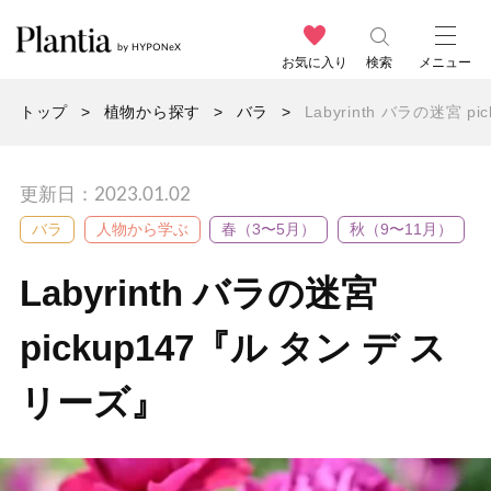
お気に入り
検索
メニュー
トップ
植物から探す
バラ
Labyrinth バラの迷宮 
更新日：2023.01.02
バラ
人物から学ぶ
春（3〜5月）
秋（9〜11月）
Labyrinth バラの迷宮
pickup147『ル タン デ ス
リーズ』