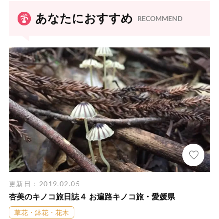
あなたにおすすめ
RECOMMEND
更新日：2019.02.05
杏美のキノコ旅日誌４ お遍路キノコ旅・愛媛県
草花・鉢花・花木