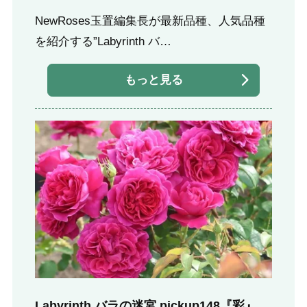
NewRoses玉置編集長が最新品種、人気品種
を紹介する”Labyrinth バ…
もっと見る
Labyrinth バラの迷宮 pickup148『彩』