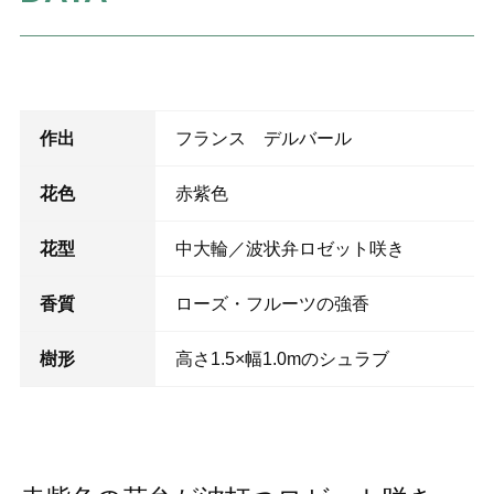
作出
フランス デルバール
花色
赤紫色
花型
中大輪／波状弁ロゼット咲き
香質
ローズ・フルーツの強香
樹形
高さ1.5×幅1.0mのシュラブ