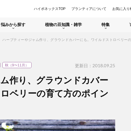
ハイポネックスTOP
プランティアについて
お気に入り
悩みから探す
植物の豆知識・雑学
特集
ハーブティーやジャム作り、グラウンドカバーにも。ワイルドストロベリー
更新日：2018.09.25
秋（9〜11月）
ャム作り、グラウンドカバー
トロベリーの育て方のポイン