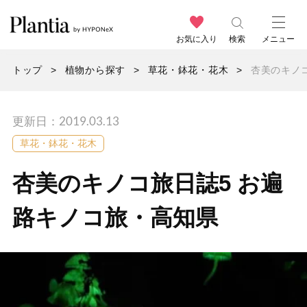
お気に入り
検索
メニュー
トップ
植物から探す
草花・鉢花・花木
杏美のキノ
更新日：2019.03.13
草花・鉢花・花木
杏美のキノコ旅日誌5 お遍
路キノコ旅・高知県