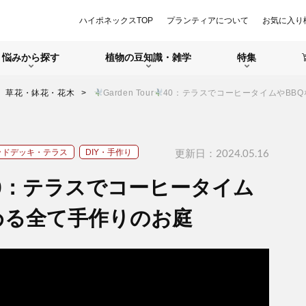
ハイポネックスTOP
プランティアについて
お気に入り
悩みから探す
植物の豆知識・雑学
特集
草花・鉢花・花木
Garden Tour
40：テラスでコーヒータイムやBB
更新日：2024.05.16
ッドデッキ・テラス
DIY・手作り
0：テラスでコーヒータイム
める全て手作りのお庭