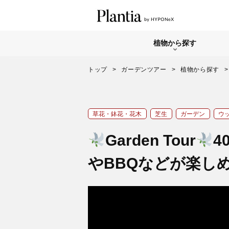
植物から探す
トップ
ガーデンツアー
植物から探す
草花・鉢花・花木
芝生
ガーデン
ウ
Garden Tour
4
やBBQなどが楽し