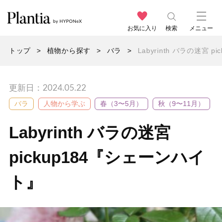
お気に入り
検索
メニュー
トップ
植物から探す
バラ
Labyrinth バラの迷宮 
更新日：2024.05.22
バラ
人物から学ぶ
春（3〜5月）
秋（9〜11月）
Labyrinth バラの迷宮
pickup184『シェーンハイ
ト』