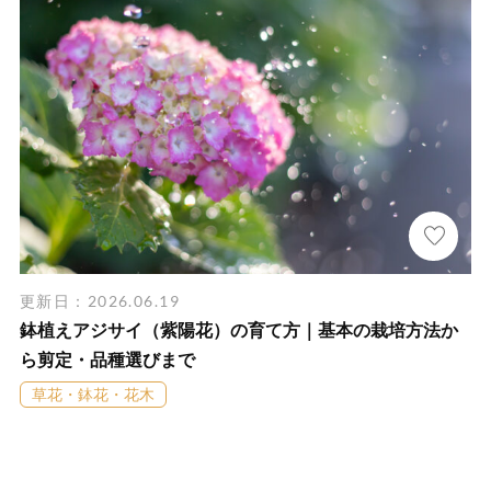
更新日：2026.06.19
鉢植えアジサイ（紫陽花）の育て方｜基本の栽培方法か
ら剪定・品種選びまで
草花・鉢花・花木