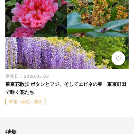
更新日：2020.05.02
東京花散歩 ボタンとフジ、そしてエビネの春 東京町田
で咲く花たち
草花・鉢花・花木
特集