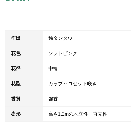
作出
独タンタウ
花色
ソフトピンク
花径
中輪
花型
カップ～ロゼット咲き
香質
強香
樹形
高さ1.2mの木立性・直立性