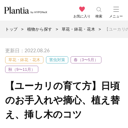
お気に入り
検索
メニュー
トップ
植物から探す
草花・鉢花・花木
【ユーカリ
更新日：2022.08.26
草花・鉢花・花木
害虫対策
春（3〜5月）
秋（9〜11月）
【ユーカリの育て方】日頃
のお手入れや摘心、植え替
え、挿し木のコツ