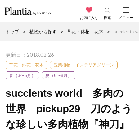
お気に入り
検索
メニュー
トップ
植物から探す
草花・鉢花・花木
succlen
更新日：2018.02.26
草花・鉢花・花木
観葉植物・インテリアグリーン
春（3〜5月）
夏（6〜8月）
succlents world 多肉の
世界 pickup29 刀のよう
な珍しい多肉植物『神刀』