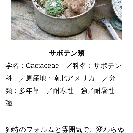
サボテン類
学名：Cactaceae ／科名：サボテン
科 ／原産地：南北アメリカ ／分
類：多年草 ／耐寒性：強／耐暑性：
強
独特のフォルムと雰囲気で、変わらぬ