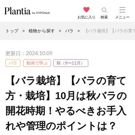
お気に入り
検索
メニュー
トップ
植物から探す
バラ
【バラ栽培】【バラの育
更新日：2024.10.09
バラ
動画で学ぶ
秋（9〜11月）
【バラ栽培】【バラの育て
方・栽培】10月は秋バラの
開花時期！やるべきお手入
れや管理のポイントは？