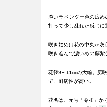
淡いラベンダー色の広め
打って少し乱れた感じに
咲き始めは花の中央が灰
咲き進んで濃いめの藤紫
花径9～11㎝の大輪。房
で、耐病性が高い。
花名は、元号「令和」か