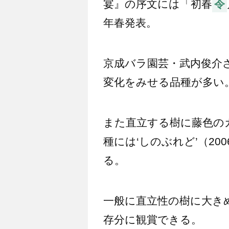
宴』の序文には「初春
令
年春発表。
京成バラ園芸・武内俊介
変化をみせる品種が多い
また直立する樹に藤色の
種には‘しのぶれど’（2
る。
一般に直立性の樹に大き
存分に観賞できる。