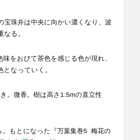
の宝珠弁は中央に向かい濃くなり、波
重なる。
色味をおびて茶色を感じる色が現れ、
色となっていく。
咲き。微香。樹は高さ1.5mの直立性
ら。もとになった『万葉集巻5 梅花の