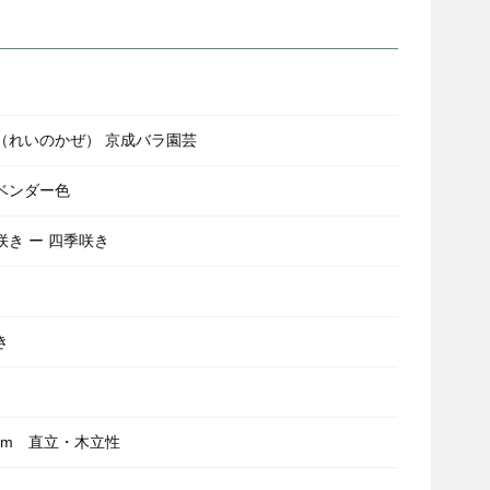
（れいのかぜ） 京成バラ園芸
ベンダー色
咲き ー 四季咲き
き
.5m 直立・木立性