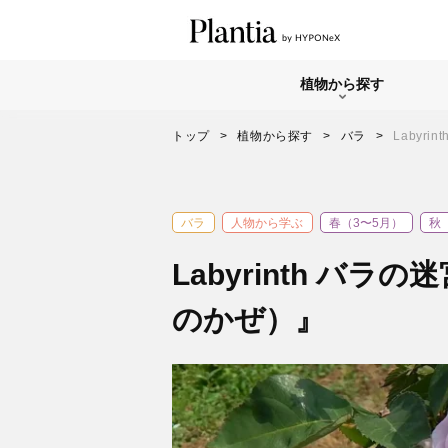
植物から探す
トップ
植物から探す
バラ
Labyr
バラ
人物から学ぶ
春（3〜5月）
秋
Labyrinth バラの
のかぜ）』