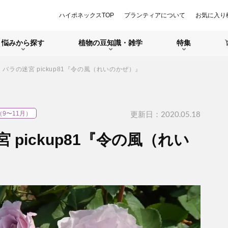
ハイポネックスTOP
プランティアについて
お気に入り
悩みから探す
植物の豆知識・雑学
特集
inth バラの迷宮 pickup81『令の風（れいのかぜ）』
更新日：2020.05.18
（9〜11月）
迷宮 pickup81『令の風（れい