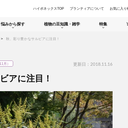
ハイポネックスTOP
プランティアについて
お気に入り
悩みから探す
植物の豆知識・雑学
特集
秋、彩り豊かなサルビアに注目！
更新日：2018.11.16
11月）
ビアに注目！