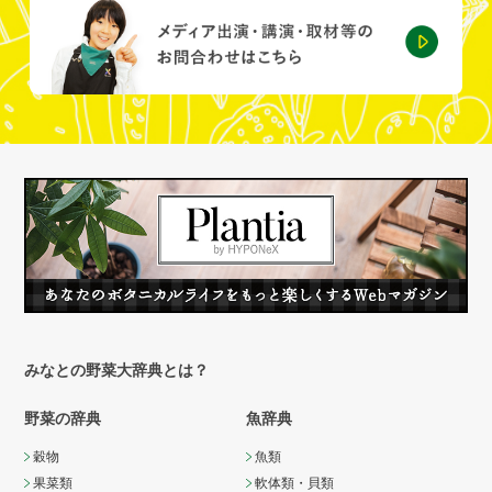
みなとの野菜大辞典とは？
野菜の辞典
魚辞典
穀物
魚類
果菜類
軟体類・貝類