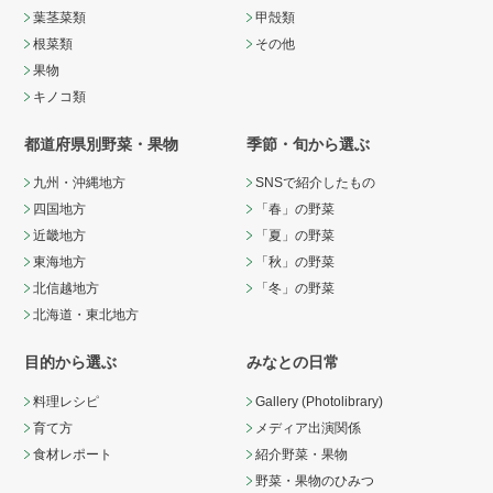
葉茎菜類
甲殻類
根菜類
その他
果物
キノコ類
都道府県別野菜・果物
季節・旬から選ぶ
九州・沖縄地方
SNSで紹介したもの
四国地方
「春」の野菜
近畿地方
「夏」の野菜
東海地方
「秋」の野菜
北信越地方
「冬」の野菜
北海道・東北地方
目的から選ぶ
みなとの日常
料理レシピ
Gallery (Photolibrary)
育て方
メディア出演関係
食材レポート
紹介野菜・果物
野菜・果物のひみつ