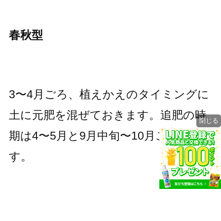
春秋型
3〜4月ごろ、植えかえのタイミングに
土に元肥を混ぜておきます。追肥の時
閉じる
期は4〜5月と9月中旬〜10月ごろで
す。