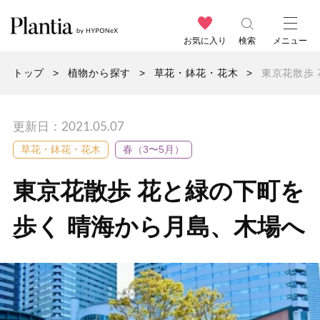
お気に入り
検索
メニュー
トップ
植物から探す
草花・鉢花・花木
東京花散歩
更新日：2021.05.07
草花・鉢花・花木
春（3〜5月）
東京花散歩 花と緑の下町を
歩く 晴海から月島、木場へ