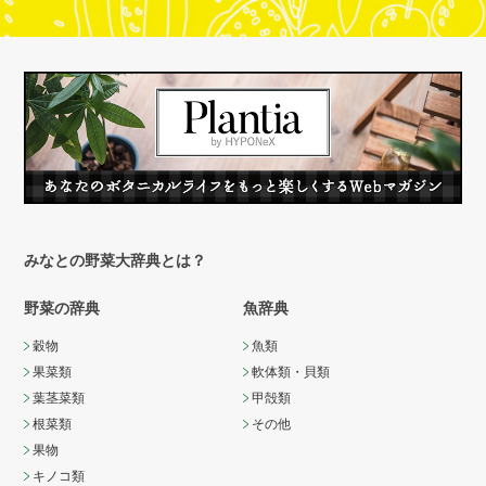
みなとの野菜大辞典とは？
野菜の辞典
魚辞典
穀物
魚類
果菜類
軟体類・貝類
葉茎菜類
甲殻類
根菜類
その他
果物
キノコ類