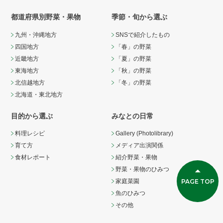
都道府県別野菜・果物
季節・旬から選ぶ
九州・沖縄地方
SNSで紹介したもの
四国地方
「春」の野菜
近畿地方
「夏」の野菜
東海地方
「秋」の野菜
北信越地方
「冬」の野菜
北海道・東北地方
目的から選ぶ
みなとの日常
料理レシピ
Gallery (Photolibrary)
育て方
メディア出演関係
食材レポート
紹介野菜・果物
野菜・果物のひみつ
PAGE TOP
家庭菜園
魚のひみつ
その他