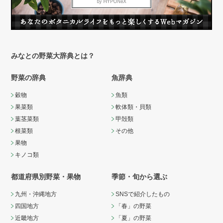
みなとの野菜大辞典とは？
野菜の辞典
魚辞典
穀物
魚類
果菜類
軟体類・貝類
葉茎菜類
甲殻類
根菜類
その他
果物
キノコ類
都道府県別野菜・果物
季節・旬から選ぶ
九州・沖縄地方
SNSで紹介したもの
四国地方
「春」の野菜
近畿地方
「夏」の野菜