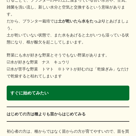
げることで、プランターの中の土に溜まっている古い水分や、空気、
雑菌を洗い流し、新しい水分と空気と交換するという意味がありま
す。
だから、プランター栽培では
土が乾いたら水をたっぷり
とあげましょ
う。
土が乾いていない状態で、また水をあげると土がいつも湿っている状
態になり、根が酸欠を起こしてしまいます。
野菜にも水が好きな野菜とそうでもない野菜があります。
☑水が好きな野菜 ナス キュウリ
☑水が苦手な野菜 トマト ※トマトが好むのは「乾燥ぎみ」なだけ
で乾燥すると枯れてしまいます
すぐに始めてみたい
はじめての方は種よりも苗からはじめてみる
初心者の方は、種からではなく苗からの方が育てやすいので、苗を買