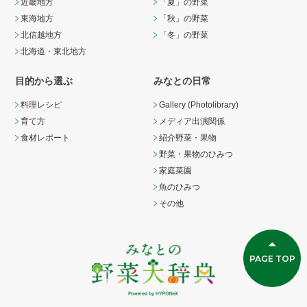
近畿地方
「夏」の野菜
東海地方
「秋」の野菜
北信越地方
「冬」の野菜
北海道・東北地方
目的から選ぶ
みなとの日常
料理レシピ
Gallery (Photolibrary)
育て方
メディア出演関係
食材レポート
紹介野菜・果物
野菜・果物のひみつ
家庭菜園
魚のひみつ
その他
PAGE TOP