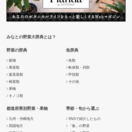
みなとの野菜大辞典とは？
野菜の辞典
魚辞典
穀物
魚類
果菜類
軟体類・貝類
葉茎菜類
甲殻類
根菜類
その他
果物
キノコ類
都道府県別野菜・果物
季節・旬から選ぶ
九州・沖縄地方
SNSで紹介したもの
四国地方
「春」の野菜