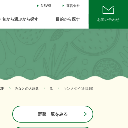
NEWS
運営会社
・旬から選ぶから探す
目的から探す
お問い合わせ
OP
みなとの大辞典
魚
キンメダイ(金目鯛)
野菜一覧をみる