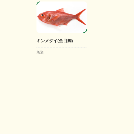
キンメダイ(金目鯛)
魚類