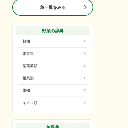
魚一覧をみる
野菜の辞典
穀物
果菜類
葉茎菜類
根菜類
果物
キノコ類
魚辞典