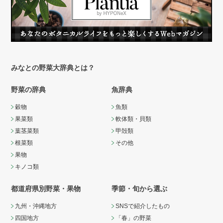
みなとの野菜大辞典とは？
野菜の辞典
魚辞典
穀物
魚類
果菜類
軟体類・貝類
葉茎菜類
甲殻類
根菜類
その他
果物
キノコ類
都道府県別野菜・果物
季節・旬から選ぶ
九州・沖縄地方
SNSで紹介したもの
四国地方
「春」の野菜