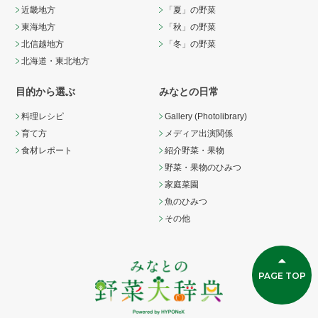
近畿地方
「夏」の野菜
東海地方
「秋」の野菜
北信越地方
「冬」の野菜
北海道・東北地方
目的から選ぶ
みなとの日常
料理レシピ
Gallery (Photolibrary)
育て方
メディア出演関係
食材レポート
紹介野菜・果物
野菜・果物のひみつ
家庭菜園
魚のひみつ
その他
PAGE TOP