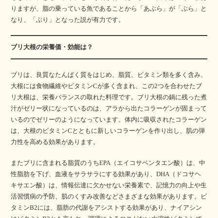
りますが、脂の乗っている魚であることから「あぶら」が「ぶら」と
なり、「ぶり」となった説が有力です。
ブリ大根の栄養価・効能は？
ブリは、良質なたんぱく質をはじめ、脂質、ビタミン類を多く含み、
大根には食物繊維やビタミンCが多く含まれ、この2つを合わせたブ
リ大根は、栄養バランスの取れた料理です。ブリ大根の鍋に残った煮
汁がゼリー状になっているのは、アラから出たコラーゲンが固まって
いるのでゼリーのようになっています。体内に吸収されたコラーゲン
は、大根のビタミンCとともに新しいコラーゲンを作り出し、肌の弾
力性を高める効果があります。
またブリに含まれる脂質のうちEPA（エイコサペンタエン酸）は、中
性脂肪を下げ、血液をサラサラにする効果があり、DHA（ドコサヘ
キサエン酸）は、情報伝達に欠かせない栄養素で、記憶力の向上や生
活習慣病の予防、肌のくすみ改善などさまざまな効果があります。ビ
タミンB2には、脂肪の代謝をアシストする効果があり、ナイアシン