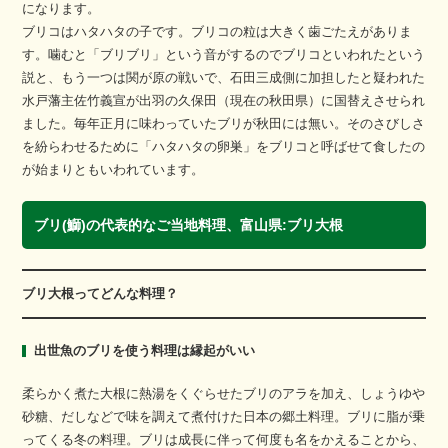
になります。
ブリコはハタハタの子です。ブリコの粒は大きく歯ごたえがありま
す。噛むと「ブリブリ」という音がするのでブリコといわれたという
説と、もう一つは関が原の戦いで、石田三成側に加担したと疑われた
水戸藩主佐竹義宣が出羽の久保田（現在の秋田県）に国替えさせられ
ました。毎年正月に味わっていたブリが秋田には無い。そのさびしさ
を紛らわせるために「ハタハタの卵巣」をブリコと呼ばせて食したの
が始まりともいわれています。
ブリ(鰤)の代表的なご当地料理、富山県:ブリ大根
ブリ大根ってどんな料理？
出世魚のブリを使う料理は縁起がいい
柔らかく煮た大根に熱湯をくぐらせたブリのアラを加え、しょうゆや
砂糖、だしなどで味を調えて煮付けた日本の郷土料理。ブリに脂が乗
ってくる冬の料理。ブリは成長に伴って何度も名をかえることから、