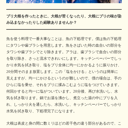
ブリ大根を作ったときに、大根が苦くなったり、大根にブリの味が染
み込まなかったりした経験ありませんか？
魚を使う料理で一番大事なことは、魚の下処理です。僕は魚の下処理
にタワシや歯ブラシを用意します。魚をさばいた時の血合いの部分を
タワシや歯ブラシでとり除きます。アラは、歯ブラシで血合いの部分
を取り除き、さっと流水できれいにします。キッチンペーパーでしっ
かり水気を拭き取り、塩をブリ全体に均一にかかるように振りかけ、
20分間そのまま放置します。この「塩をかける」というのは簡単に
見えますが、均一にかけるというのが難しいので、僕の場合は、手の
ひらに塩を乗せ、それをブリに揉みこむように塩をつけていきます。
何回かすると均一に塩がついています。20分後、再び水洗いし、水
気を拭き取ります。鍋でお湯を沸かし、煮立った湯の中にブリを入
れ、しっかり火を通したら、水洗いし、キッチンペーパーでしっかり
水気を拭き取り、下処理完了になります。
大根は表皮と身の間に数ミリほどの若干色の違う部分があるので、こ