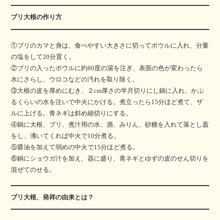
ブリ大根の作り方
①ブリのカマと身は、食べやすい大きさに切ってボウルに入れ、分量
の塩をして20分置く。
②ブリの入ったボウルに約80度の湯を注ぎ、表面の色が変わったら
水にさらし、ウロコなどの汚れを取り除く。
③大根の皮を厚めにむき、２cm厚さの半月切りにし鍋に入れ、かぶ
るくらいの水を注いで中火にかける。煮立ったら15分ほど煮て、ザ
ルに上げる。青ネギは斜め細切りにする。
④鍋に大根、ブリ、煮汁用の水、酒、みりん、砂糖を入れて落とし蓋
をし、沸いてくれば中火で10分煮る。
⑤醤油を加えて弱めの中火で15分ほど煮る。
⑥鍋にショウガ汁を加え、器に盛り、青ネギとゆずの皮のせん切りを
混ぜてのせる。
ブリ大根、発祥の由来とは？