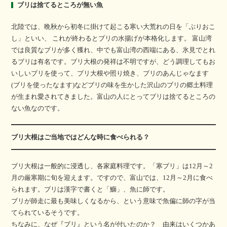
ブリは捨てるところが無い魚
北陸では、晩秋から初冬に掛けて起こる寒い大荒れの日を「ぶりおこ
し」といい、 これが終わるとブリの水揚げが本格化します。 富山湾
では良質なブリが多く獲れ、中でも富山湾の西端にある、氷見でとれ
るブリは有名です。ブリ大根の発祥は不明ですが、どう調理してもお
いしいブリを使って、ブリ大根や照り焼き、ブリのあんじゃなます
(ブリを使ったなます)などブリの味を生かした沢山のブリの郷土料理
が生まれ愛されてきました。富山の人にとってブリは捨てるところの
ない魚なのです。
ブリ大根はご当地ではどんな時に食べられる？
ブリ大根は一般的に浸透し、各家庭料理です。「寒ブリ」は12月～2
月の厳寒期に旬を迎えます。ですので、富山では、12月～2月に食べ
られます。ブリは漢字で書くと「鰤」、魚に師です。
ブリが師走に最も美味しくなるから、という意味で魚偏に師の字が当
てられているそうです。
ちなみに、なぜ『ブリ』という名が付いたのか？ 由来はいくつかあ