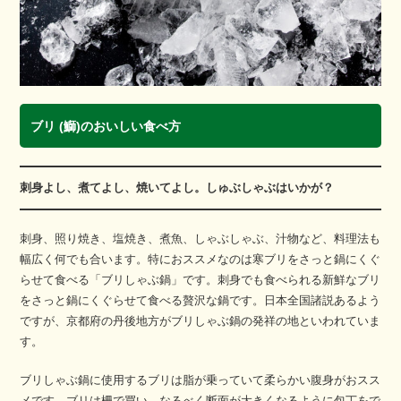
ブリ (鰤)のおいしい食べ方
刺身よし、煮てよし、焼いてよし。しゅぶしゃぶはいかが？
刺身、照り焼き、塩焼き、煮魚、しゃぶしゃぶ、汁物など、料理法も
幅広く何でも合います。特におススメなのは寒ブリをさっと鍋にくぐ
らせて食べる「ブリしゃぶ鍋」です。刺身でも食べられる新鮮なブリ
をさっと鍋にくぐらせて食べる贅沢な鍋です。日本全国諸説あるよう
ですが、京都府の丹後地方がブリしゃぶ鍋の発祥の地といわれていま
す。
ブリしゃぶ鍋に使用するブリは脂が乗っていて柔らかい腹身がおスス
メです。ブリは柵で買い、なるべく断面が大きくなるように包丁をで