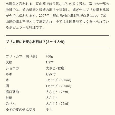
出世魚と言われる。富山湾では良質なブリが多く獲れ、富山の一部の
地域では、娘の健康と娘婿の出世を祈願し、嫁ぎ先にブリを贈る風習
が今でも伝わります。2007年、農山漁村の郷土料理百選において富
山県の郷土料理として選定され、今では全国各地でよく食べられてい
るポピュラーな料理です。
ブリ大根に必要な材料は？(３〜４人分)
ブリ（カマ、切り身） 700g
大根 1/2本
ショウガ 大さじ2程度
ネギ 好みで
水 3カップ（600ml）
酒 1カップ（200ml）
濃口醤油 大さじ5（75ml）
砂糖 大さじ4
みりん 大さじ5（75ml）
ゆずの皮のせん切り 少々