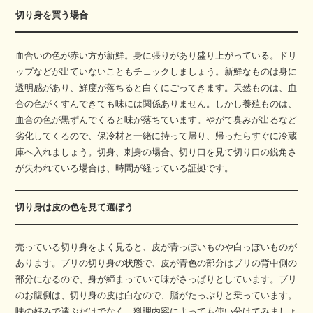
切り身を買う場合
血合いの色が赤い方が新鮮。身に張りがあり盛り上がっている。ドリ
ップなどが出ていないこともチェックしましょう。新鮮なものは身に
透明感があり、鮮度が落ちると白くにごってきます。天然ものは、血
合の色がくすんできても味には関係ありません。しかし養殖ものは、
血合の色が黒ずんでくると味が落ちています。やがて臭みが出るなど
劣化してくるので、保冷材と一緒に持って帰り、帰ったらすぐに冷蔵
庫へ入れましょう。切身、刺身の場合、切り口を見て切り口の鋭角さ
が失われている場合は、時間が経っている証拠です。
切り身は皮の色を見て選ぼう
売っている切り身をよく見ると、皮が青っぽいものや白っぽいものが
あります。ブリの切り身の状態で、皮が青色の部分はブリの背中側の
部分になるので、身が締まっていて味がさっぱりとしています。ブリ
のお腹側は、切り身の皮は白なので、脂がたっぷりと乗っています。
味の好みで選ぶだけでなく、料理内容によっても使い分けてみましょ