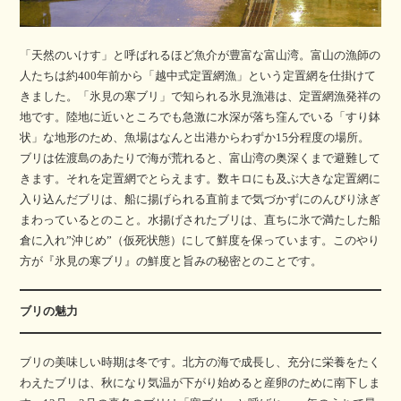
「天然のいけす」と呼ばれるほど魚介が豊富な富山湾。富山の漁師の
人たちは約400年前から「越中式定置網漁」という定置網を仕掛けて
きました。「氷見の寒ブリ」で知られる氷見漁港は、定置網漁発祥の
地です。陸地に近いところでも急激に水深が落ち窪んでいる「すり鉢
状」な地形のため、魚場はなんと出港からわずか15分程度の場所。
ブリは佐渡島のあたりで海が荒れると、富山湾の奥深くまで避難して
きます。それを定置網でとらえます。数キロにも及ぶ大きな定置網に
入り込んだブリは、船に揚げられる直前まで気づかずにのんびり泳ぎ
まわっているとのこと。水揚げされたブリは、直ちに氷で満たした船
倉に入れ”沖じめ”（仮死状態）にして鮮度を保っています。このやり
方が『氷見の寒ブリ』の鮮度と旨みの秘密とのことです。
ブリの魅力
ブリの美味しい時期は冬です。北方の海で成長し、充分に栄養をたく
わえたブリは、秋になり気温が下がり始めると産卵のために南下しま