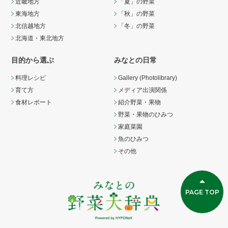
近畿地方
「夏」の野菜
東海地方
「秋」の野菜
北信越地方
「冬」の野菜
北海道・東北地方
目的から選ぶ
みなとの日常
料理レシピ
Gallery (Photolibrary)
育て方
メディア出演関係
食材レポート
紹介野菜・果物
野菜・果物のひみつ
家庭菜園
魚のひみつ
その他
PAGE TOP