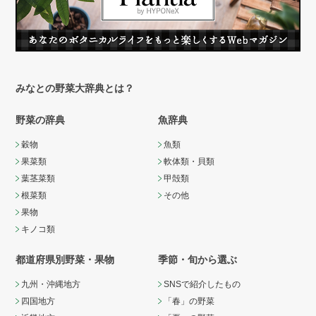
みなとの野菜大辞典とは？
野菜の辞典
魚辞典
穀物
魚類
果菜類
軟体類・貝類
葉茎菜類
甲殻類
根菜類
その他
果物
キノコ類
都道府県別野菜・果物
季節・旬から選ぶ
九州・沖縄地方
SNSで紹介したもの
四国地方
「春」の野菜