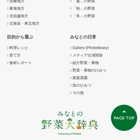
近畿地方
「夏」の野菜
東海地方
「秋」の野菜
北信越地方
「冬」の野菜
北海道・東北地方
目的から選ぶ
みなとの日常
料理レシピ
Gallery (Photolibrary)
育て方
メディア出演関係
食材レポート
紹介野菜・果物
野菜・果物のひみつ
家庭菜園
魚のひみつ
その他
PAGE TOP