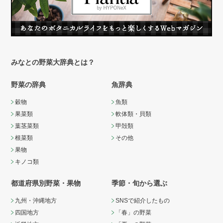
みなとの野菜大辞典とは？
野菜の辞典
魚辞典
穀物
魚類
果菜類
軟体類・貝類
葉茎菜類
甲殻類
根菜類
その他
果物
キノコ類
都道府県別野菜・果物
季節・旬から選ぶ
九州・沖縄地方
SNSで紹介したもの
四国地方
「春」の野菜