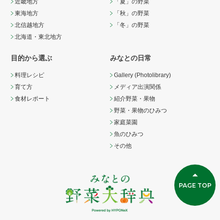
近畿地方
「夏」の野菜
東海地方
「秋」の野菜
北信越地方
「冬」の野菜
北海道・東北地方
目的から選ぶ
みなとの日常
料理レシピ
Gallery (Photolibrary)
育て方
メディア出演関係
食材レポート
紹介野菜・果物
野菜・果物のひみつ
家庭菜園
魚のひみつ
その他
PAGE TOP