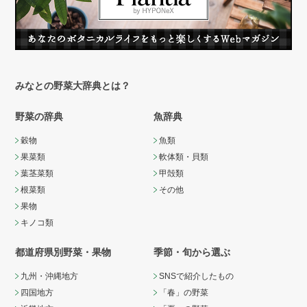
みなとの野菜大辞典とは？
野菜の辞典
魚辞典
穀物
魚類
果菜類
軟体類・貝類
葉茎菜類
甲殻類
根菜類
その他
果物
キノコ類
都道府県別野菜・果物
季節・旬から選ぶ
九州・沖縄地方
SNSで紹介したもの
四国地方
「春」の野菜