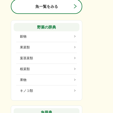
魚一覧をみる
野菜の辞典
穀物
果菜類
葉茎菜類
根菜類
果物
キノコ類
魚辞典