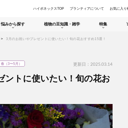
ハイポネックスTOP
プランティアについて
お気に入り
悩みから探す
植物の豆知識・雑学
特集
3月のお祝いやプレゼントに使いたい！旬の花おすすめ15選！
更新日：2025.03.14
春（3〜5月）
ゼントに使いたい！旬の花お